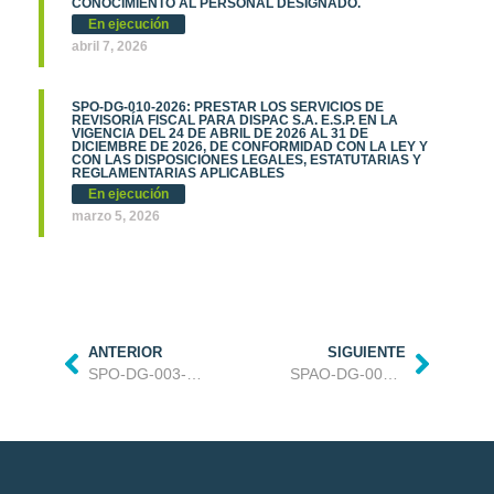
CONOCIMIENTO AL PERSONAL DESIGNADO.
En ejecución
abril 7, 2026
SPO-DG-010-2026: PRESTAR LOS SERVICIOS DE
REVISORÍA FISCAL PARA DISPAC S.A. E.S.P. EN LA
VIGENCIA DEL 24 DE ABRIL DE 2026 AL 31 DE
DICIEMBRE DE 2026, DE CONFORMIDAD CON LA LEY Y
CON LAS DISPOSICIONES LEGALES, ESTATUTARIAS Y
REGLAMENTARIAS APLICABLES
En ejecución
marzo 5, 2026
ANTERIOR
SIGUIENTE
SPO-DG-003-2025 CONTRATO DE OBRA PARA LA IMPLEMENTACIÓN DE SOLUCIONES ENERGÉTICAS SOSTENIBLES PARA LA AMPLIACIÓN DE COBERTURA A COMUNIDADES RURALES DEL MUNICIPIO RIOSUCIO DEPARTAMENTO DEL CHOCO.
SPAO-DG-007-2025 CONTRATO DE OBRA PARA LA IMPLEMENTACION DE SOLUCIONES ENERGETICAS SOSTENIBLES PARA LA AMPLIACION DE COBERTURA A COMUNIDADES RURALES DE SAN JOSÉ DEL GUAVIARE Y CALAMAR EN EL DEPARTAMENTO DE GUAVIARE